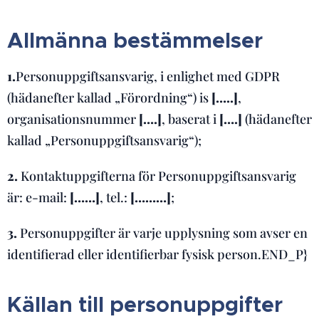
Allmänna bestämmelser
1.
Personuppgiftsansvarig, i enlighet med GDPR
(hädanefter kallad „Förordning“) is
[…..]
,
organisationsnummer
[….]
, baserat i
[….]
(hädanefter
kallad „Personuppgiftsansvarig“);
2.
Kontaktuppgifterna för Personuppgiftsansvarig
är: e-mail:
[……]
, tel.:
[………]
;
3.
Personuppgifter är varje upplysning som avser en
identifierad eller identifierbar fysisk person.END_P}
Källan till personuppgifter