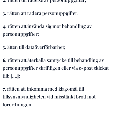
2.
rätten till rättelse av personuppgifter;
3.
rätten att radera personuppgifter;
4.
rätten att invända sig mot behandling av
personuppgifter;
5.
ätten till dataöverförbarhet;
6.
rätten att återkalla samtycke till behandling av
personuppgifter skriftligen eller via e-post skickat
till:
[….]
;
7.
rätten att inkomma med klagomål till
tillsynsmyndigheten vid misstänkt brott mot
förordningen.