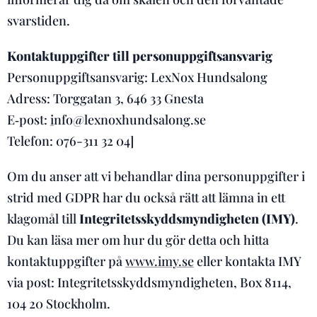
svarstiden.
Kontaktuppgifter till personuppgiftsansvarig
Personuppgiftsansvarig: LexNox Hundsalong
Adress: Torggatan 3, 646 33 Gnesta
E‑post:
i
nfo@lexnoxhundsalong.se
Telefon: 076-311 32 04]
Om du anser att vi behandlar dina personuppgifter i
strid med GDPR har du också rätt att lämna in ett
klagomål till
Integritetsskyddsmyndigheten (IMY)
.
Du kan läsa mer om hur du gör detta och hitta
kontaktuppgifter på
www.imy.se
eller kontakta IMY
via post: Integritetsskyddsmyndigheten, Box 8114,
104 20 Stockholm.