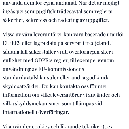
använda dem för egna ändamål. När det är möjligt
ingås personuppgiftsbiträdesavtal som reglerar
säkerhet, sekretess och radering av uppgifter.
Vissa av våra leverantörer kan vara baserade utanför
EU/EES eller lagra data på servrar i tredjeland. I
sådana fall säkerställer vi att överföringen sker i
enlighet med GDPR:s regler, till exempel genom
användning av EU-kommissionens
standardavtalsklausuler eller andra godkända
skyddsåtgärder. Du kan kontakta oss för mer
information om vilka leverantörer vi använder och
vilka skyddsmekanismer som tillämpas vid
internationella överföringar.
Vi använder cookies och liknande tekniker (t.ex.