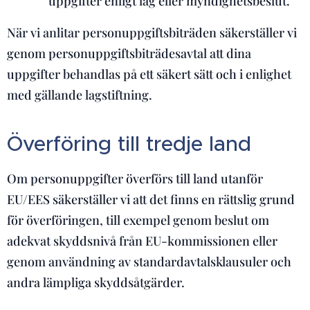
uppgifter enligt lag eller myndighetsbeslut.
När vi anlitar personuppgiftsbiträden säkerställer vi
genom personuppgiftsbiträdesavtal att dina
uppgifter behandlas på ett säkert sätt och i enlighet
med gällande lagstiftning.
Överföring till tredje land
Om personuppgifter överförs till land utanför
EU/EES säkerställer vi att det finns en rättslig grund
för överföringen, till exempel genom beslut om
adekvat skyddsnivå från EU-kommissionen eller
genom användning av standardavtalsklausuler och
andra lämpliga skyddsåtgärder.