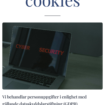
Vi behandlar personuppgifter i enlighet med
gällande dataskyddslagstiftning (GDPR).