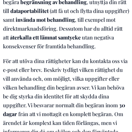
begära
begränsning av behandling
, utnyttja din rätt
till
dataportabilitet
(att få ut och flytta dina uppgifter)
samt
invända mot behandling
, till exempel mot
direktmarknadsföring. Dessutom har du alltid rätt
att
återkalla ett lämnat samtycke
utan negativa
konsekvenser för framtida behandling.
För att utöva dina rättigheter kan du kontakta oss via
e‑post eller brev. Beskriv tydligt vilken rättighet du
vill använda och, om möjligt, vilka uppgifter eller
vilken behandling din begäran avser. Vi kan behöva
be dig styrka din identitet för att skydda dina
uppgifter. Vi besvarar normalt din begäran inom
30
dagar
från att vi mottagit en komplett begäran. Om
ärendet är komplext kan tiden förlängas, men vi
informerar dig då om skälen och den förväntade