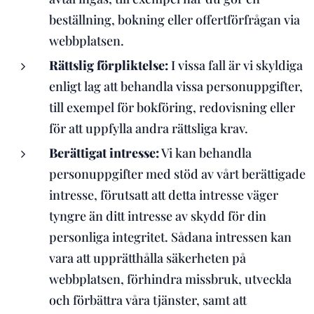
beställning, bokning eller offertförfrågan via
webbplatsen.
Rättslig förpliktelse:
I vissa fall är vi skyldiga
enligt lag att behandla vissa personuppgifter,
till exempel för bokföring, redovisning eller
för att uppfylla andra rättsliga krav.
Berättigat intresse:
Vi kan behandla
personuppgifter med stöd av vårt berättigade
intresse, förutsatt att detta intresse väger
tyngre än ditt intresse av skydd för din
personliga integritet. Sådana intressen kan
vara att upprätthålla säkerheten på
webbplatsen, förhindra missbruk, utveckla
och förbättra våra tjänster, samt att