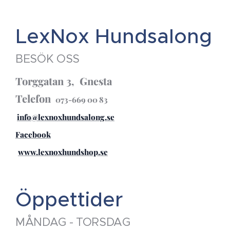
LexNox Hundsalong
BESÖK OSS
Torggatan 3, Gnesta
Telefon
073-669 00 83
info@lexnoxhundsalong.se
Facebook
www.lexnoxhundshop.se
Öppettider
MÅNDAG - TORSDAG