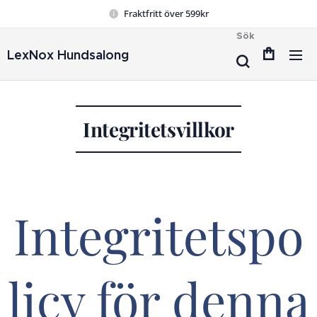
Fraktfritt över 599kr
Sök
LexNox Hundsalong
Integritetsvillkor
Integritetspo
licy för denna