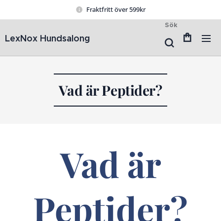
Fraktfritt över 599kr
Sök
LexNox Hundsalong
Vad är Peptider?
Vad är
Peptider?