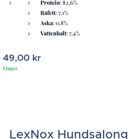
Protein
: 82,6%
Råfett
: 7,1%
Aska
: 0,8%
Vattenhalt
: 7,4%
49,00
kr
I lager
LexNox Hundsalong