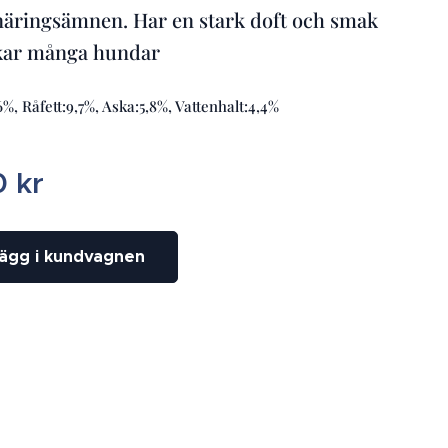
näringsämnen. Har en stark doft och smak
kar många hundar
6%, Råfett:9,7%, Aska:5,8%, Vattenhalt:4,4%
0
kr
ägg i kundvagnen