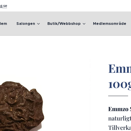
g.se
Hem
Salongen
Butik/Webbshop
Medlemsområde
Emm
100
Emmzo S
naturlig
Tillverka