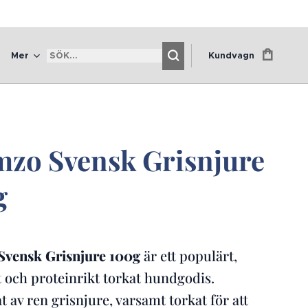
Mer
Kundvagn
zo Svensk Grisnjure
g
vensk Grisnjure
100g
är ett populärt,
t och proteinrikt torkat hundgodis.
t av ren grisnjure, varsamt torkat för att