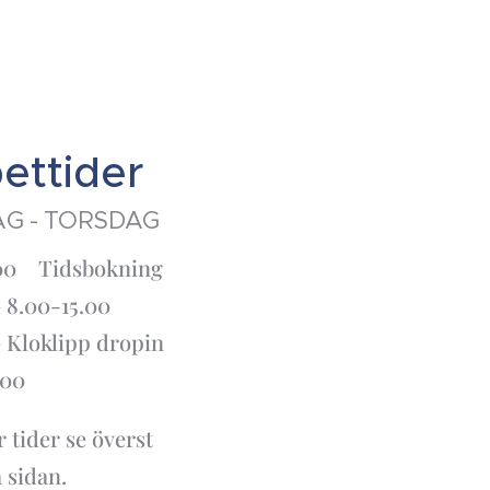
ettider
G - TORSDAG
.00 Tidsbokning
8.00-15.00
Kloklipp dropin
.00
 tider se överst
a sidan.