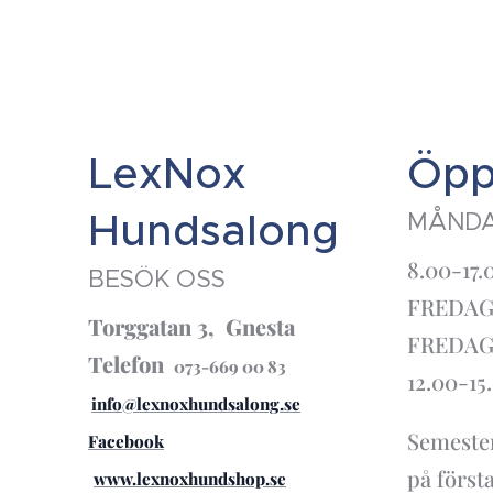
LexNox
Öpp
Hundsalong
MÅNDA
8.00-17
BESÖK OSS
FREDAG 
Torggatan 3, Gnesta
FREDAG 
Telefon
073-669 00 83
12.00-15
info@lexnoxhundsalong.se
Semester
Facebook
på först
www.lexnoxhundshop.se