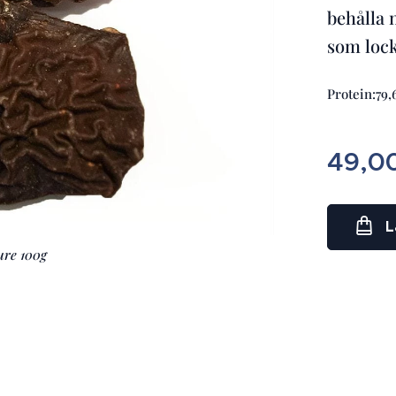
behålla 
som loc
Protein:79,
49,0
L
ure 100g