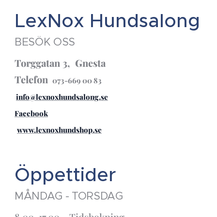
LexNox Hundsalong
BESÖK OSS
Torggatan 3, Gnesta
Telefon
073-669 00 83
info@lexnoxhundsalong.se
Facebook
www.lexnoxhundshop.se
Öppettider
MÅNDAG - TORSDAG
8.00-17.00 Tidsbokning