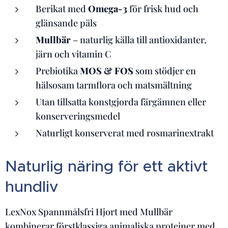
Berikat med
Omega-3
för frisk hud och
glänsande päls
Mullbär
– naturlig källa till antioxidanter,
järn och vitamin C
Prebiotika
MOS & FOS
som stödjer en
hälsosam tarmflora och matsmältning
Utan tillsatta konstgjorda färgämnen eller
konserveringsmedel
Naturligt konserverat med rosmarinextrakt
Naturlig näring för ett aktivt
hundliv
LexNox Spannmålsfri Hjort med Mullbär
kombinerar förstklassiga animaliska proteiner med