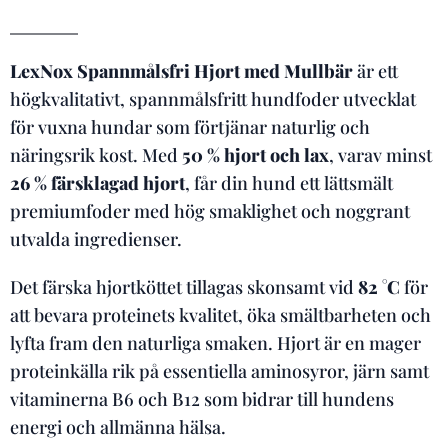
LexNox Spannmålsfri Hjort med Mullbär
är ett
högkvalitativt, spannmålsfritt hundfoder utvecklat
för vuxna hundar som förtjänar naturlig och
näringsrik kost. Med
50 % hjort och lax
, varav minst
26 % färsklagad hjort
, får din hund ett lättsmält
premiumfoder med hög smaklighet och noggrant
utvalda ingredienser.
Det färska hjortköttet tillagas skonsamt vid
82 °C
för
att bevara proteinets kvalitet, öka smältbarheten och
lyfta fram den naturliga smaken. Hjort är en mager
proteinkälla rik på essentiella aminosyror, järn samt
vitaminerna B6 och B12 som bidrar till hundens
energi och allmänna hälsa.