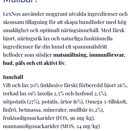
LexNox använder noggrant utvalda ingredienser och
skonsam tillagning för att skapa hundfoder med hög
smaklighet och optimalt näringsinnehåll. Med färsk
hjort, näringsrik lax och naturliga funktionella
ingredienser får din hund ett spannmålsfritt
helfoder som stödjer
matsmältning, immunförsvar,
hud, päls och ett aktivt liv
.
Innehåll
Vilt och lax 50% (inklusive färskt förberedd hjort 26%,
torkad lax 19% laxolja 2,5% och laxfond 2,5%),
sötpotatis (27%), potatis, ärtor (6%), Omega 3-tillskott,
linfrö, betmassa, mineraler, mullbär (0,2%),
fruktooligosackarider (FOS, 96 mg/kg),
mannanoligosackarider (MOS, 24 mg/kg)