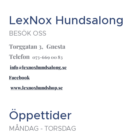
LexNox Hundsalong
BESÖK OSS
Torggatan 3, Gnesta
Telefon
073-669 00 83
info@lexnoxhundsalong.se
Facebook
www.lexnoxhundshop.se
Öppettider
MÅNDAG - TORSDAG