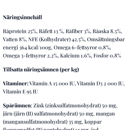
Näringsinnehåll
Råprotein 25%, Råfett 13 %, Råfiber 3%, Råaska 8.5%,
Vatten 8%, NFE (Kolhydrater) 42.5%, Omsättningsbar
energi 364 kcal/100g, Omega 6-fettsyror 0.8%,
Omega 3-fettsyror 2.2%, Kalcium 1.6%, Fosfor 0.8%
Tillsatta näringsämnen (per kg)
Vitaminer:
Vitamin A 15 000 IU, Vitamin D3 2 000 IU,
Vitamin E 95 IU
Spårämnen
: Zink (zinksulfatmonohydrat) 50 mg,
järn (järn (II) sulfatmonohydrat) 50 mg, mangan
(mangansulfatmonohydrat) 35 mg, koppar
(kopparsulfat (II) pentahydrat) 12 mg, jod