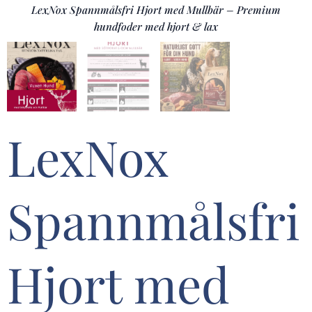
LexNox Spannmålsfri Hjort med Mullbär – Premium
LexNox Spannmålsfri Hjort med Mullbär – Premium
LexNox Spannmålsfri Hjort med Mullbär – Premium
hundfoder med hjort & lax
hundfoder med hjort & lax
hundfoder med hjort & lax
LexNox
Spannmålsfri
Hjort med