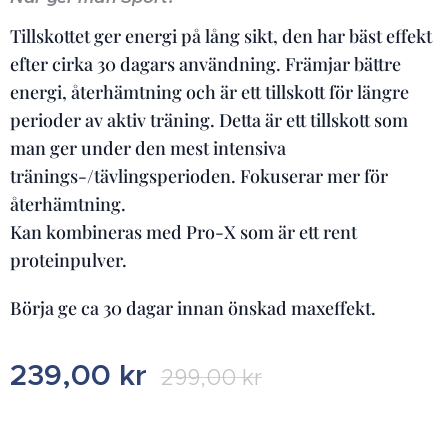
Tillskottet ger energi på lång sikt, den har bäst effekt
efter cirka 30 dagars användning. Främjar bättre
energi, återhämtning och är ett tillskott för längre
perioder av aktiv träning. Detta är ett tillskott som
man ger under den mest intensiva
tränings-/tävlingsperioden. Fokuserar mer för
återhämtning.
Kan kombineras med Pro-X som är ett rent
proteinpulver.
Börja ge ca 30 dagar innan önskad maxeffekt.
239,00
kr
299,00
kr